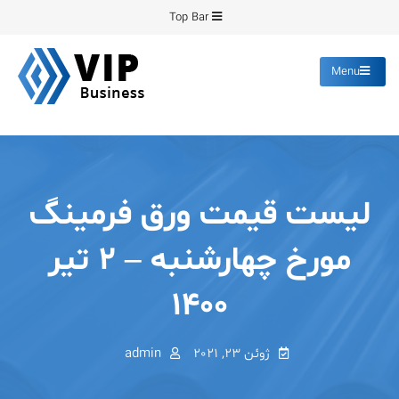
Ski
Top Bar
t
conten
Menu
پیشرو فرمینگ
انواع ورق های رنگی روغنی
گالوانیزه پانچ برش
لیست قیمت ورق فرمینگ
مورخ چهارشنبه – ۲ تیر
۱۴۰۰
ژوئن 23, 2021
admin