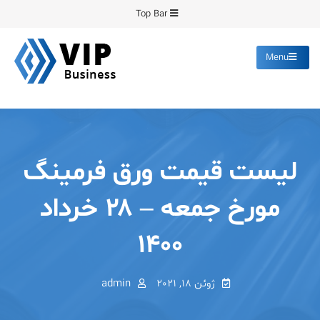
Ski
Top Bar
t
conten
Menu
پیشرو فرمینگ
انواع ورق های رنگی روغنی
گالوانیزه پانچ برش
لیست قیمت ورق فرمینگ
مورخ جمعه – ۲۸ خرداد
۱۴۰۰
ژوئن 18, 2021
admin