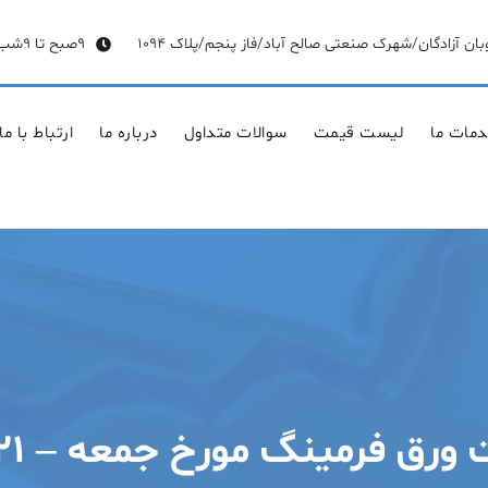
وبان آزادگان/شهرک صنعتی صالح آباد/فاز پنجم/پلاک 1094
9صبح تا 9شب
مات ما
لیست قیمت
سوالات متداول
درباره ما
ارتباط با ما
فرمینگ مورخ جمعه – ۲۱ خرداد ۱۴۰۰