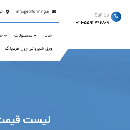
Ski
t
info@rolforming.ir
ات
Call Us
conten
021-55927948-9
خانه
محصولات
خد
ورق شیروانی-رول فرمینگ
لیست قیمت ورق 