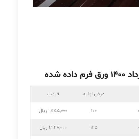
عرض اولیه
قیمت
100
1,555,۰۰۰ ریال
125
1,948,۰۰۰ ریال