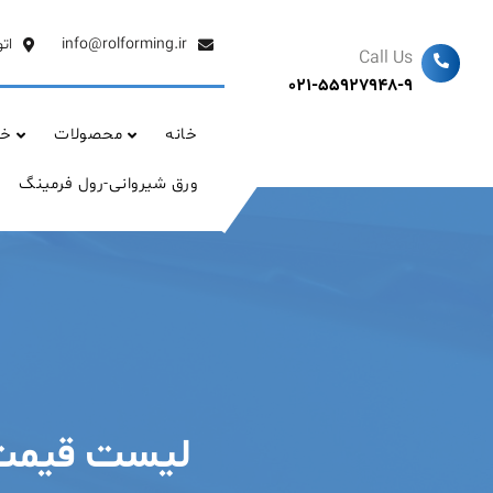
Ski
t
info@rolforming.ir
ات
Call Us
conten
021-55927948-9
خانه
محصولات
خد
ورق شیروانی-رول فرمینگ
لیست قیمت ورق 