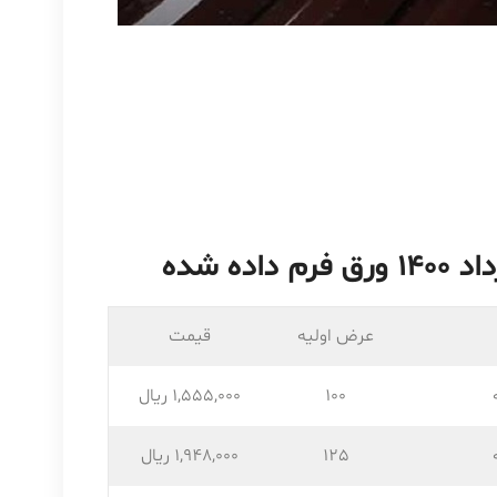
عرض اولیه
قیمت
100
1,555,۰۰۰ ریال
125
1,948,۰۰۰ ریال