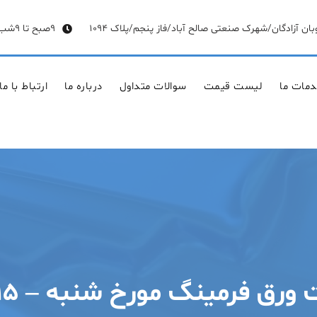
وبان آزادگان/شهرک صنعتی صالح آباد/فاز پنجم/پلاک 1094
9صبح تا 9شب
مات ما
لیست قیمت
سوالات متداول
درباره ما
ارتباط با ما
فرمینگ مورخ شنبه – ۱۵ خرداد ۱۴۰۰