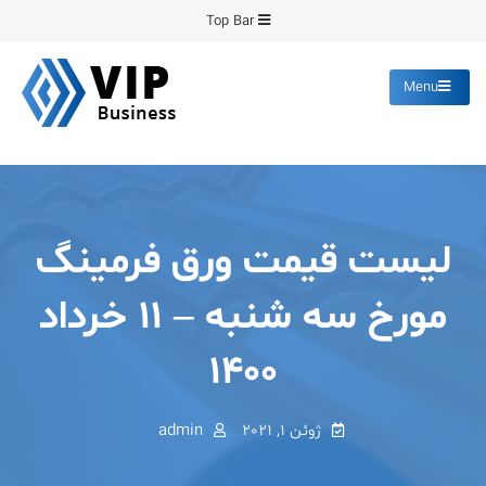
Ski
Top Bar
t
conten
Menu
پیشرو فرمینگ
انواع ورق های رنگی روغنی
گالوانیزه پانچ برش
لیست قیمت ورق فرمینگ
مورخ سه شنبه – ۱۱ خرداد
۱۴۰۰
ژوئن 1, 2021
admin