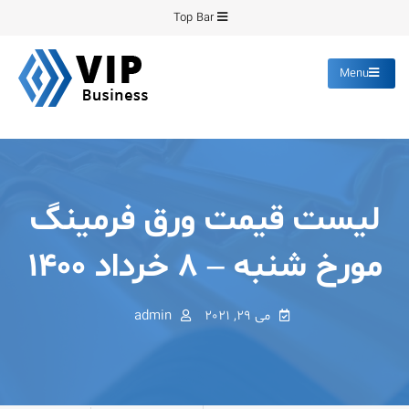
Ski
Top Bar
t
conten
Menu
پیشرو فرمینگ
انواع ورق های رنگی روغنی
گالوانیزه پانچ برش
لیست قیمت ورق فرمینگ
مورخ شنبه – ۸ خرداد ۱۴۰۰
می 29, 2021
admin