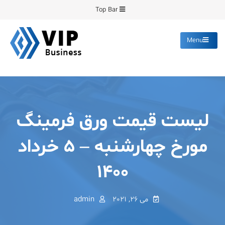
Ski
Top Bar
t
conten
Menu
پیشرو فرمینگ
انواع ورق های رنگی روغنی
گالوانیزه پانچ برش
لیست قیمت ورق فرمینگ
مورخ چهارشنبه – ۵ خرداد
۱۴۰۰
می 26, 2021
admin