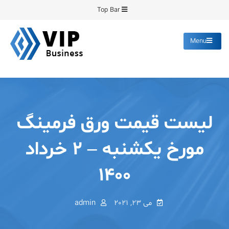
Ski
Top Bar
t
conten
Menu
پیشرو فرمینگ
انواع ورق های رنگی روغنی
گالوانیزه پانچ برش
لیست قیمت ورق فرمینگ
مورخ یکشنبه – ۲ خرداد
۱۴۰۰
می 23, 2021
admin