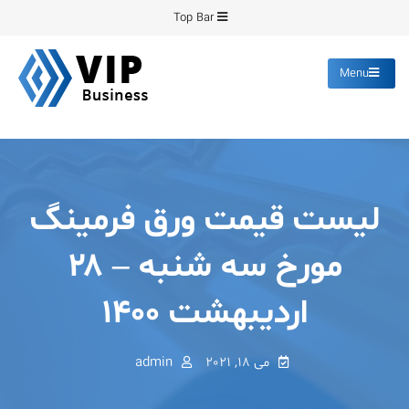
Ski
Top Bar
t
conten
Menu
پیشرو فرمینگ
انواع ورق های رنگی روغنی
گالوانیزه پانچ برش
لیست قیمت ورق فرمینگ
مورخ سه شنبه – ۲۸
اردیبهشت ۱۴۰۰
می 18, 2021
admin