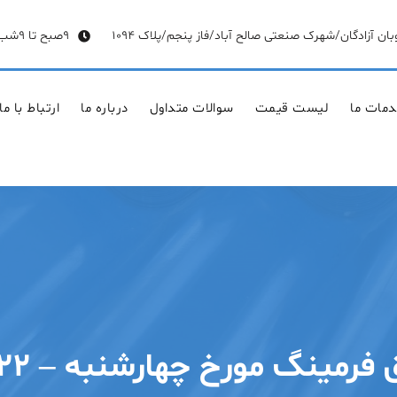
وبان آزادگان/شهرک صنعتی صالح آباد/فاز پنجم/پلاک 1094
9صبح تا 9شب
مات ما
لیست قیمت
سوالات متداول
درباره ما
ارتباط با ما
 مورخ چهارشنبه – ۲۲ اردیبهشت ۱۴۰۰