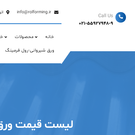
Ski
t
info@rolforming.ir
ات
Call Us
conten
021-55927948-9
خانه
محصولات
خد
ورق شیروانی-رول فرمینگ
لیست قیمت ورق فرمینگ