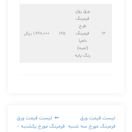
ورق رول
فرمینگ
طرح
12
فرمینگ
125
1,968,۰۰۰ ریال
دامپا
(لمبه)
رنگ پایه
راهبری
لیست قیمت ورق
لیست قیمت ورق
فرمینگ مورخ سه شنبه
فرمینگ مورخ یکشنبه –
نوشته