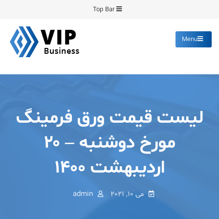
Ski
Top Bar
t
conten
Menu
پیشرو فرمینگ
انواع ورق های رنگی روغنی
گالوانیزه پانچ برش
لیست قیمت ورق فرمینگ
مورخ دوشنبه – ۲۰
اردیبهشت ۱۴۰۰
می 10, 2021
admin