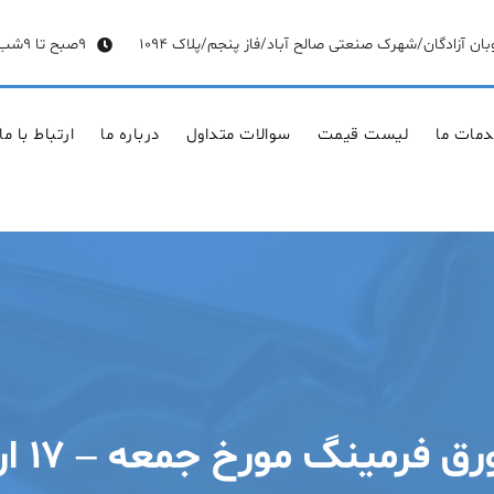
وبان آزادگان/شهرک صنعتی صالح آباد/فاز پنجم/پلاک 1094
9صبح تا 9شب
مات ما
لیست قیمت
سوالات متداول
درباره ما
ارتباط با ما
نگ مورخ جمعه – ۱۷ اردیبهشت ۱۴۰۰