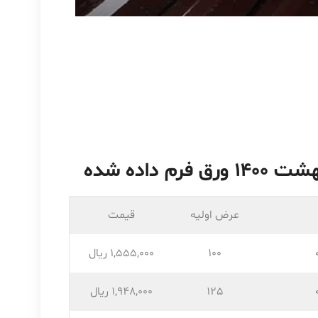
عرض اولیه
قیمت
100
1,555,۰۰۰ ریال
125
1,948,۰۰۰ ریال