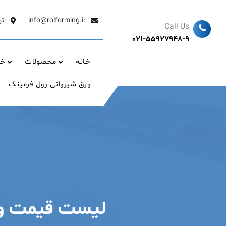
Ski
t
info@rolforming.ir
ات
Call Us
conten
021-55927948-9
خانه
محصولات
خد
ورق شیروانی-رول فرمینگ
لیست قیمت ورق فرمی