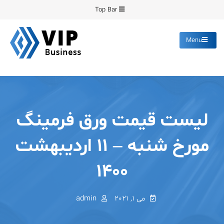
Ski
Top Bar
t
conten
Menu
پیشرو فرمینگ
انواع ورق های رنگی روغنی
گالوانیزه پانچ برش
لیست قیمت ورق فرمینگ
مورخ شنبه – ۱۱ اردیبهشت
۱۴۰۰
می 1, 2021
admin