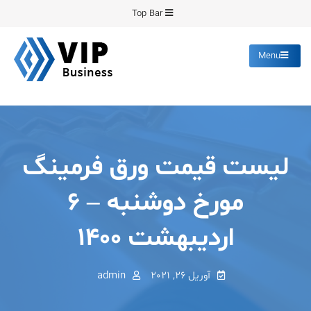
Ski
Top Bar
t
conten
Menu
پیشرو فرمینگ
انواع ورق های رنگی روغنی
گالوانیزه پانچ برش
لیست قیمت ورق فرمینگ
مورخ دوشنبه – ۶
اردیبهشت ۱۴۰۰
آوریل 26, 2021
admin