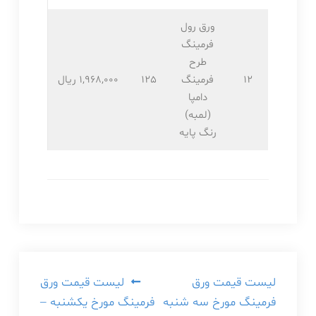
ورق رول
فرمینگ
طرح
12
فرمینگ
125
1,968,۰۰۰ ریال
دامپا
(لمبه)
رنگ پایه
راهبری
لیست قیمت ورق
لیست قیمت ورق
فرمینگ مورخ سه شنبه
فرمینگ مورخ یکشنبه –
نوشته