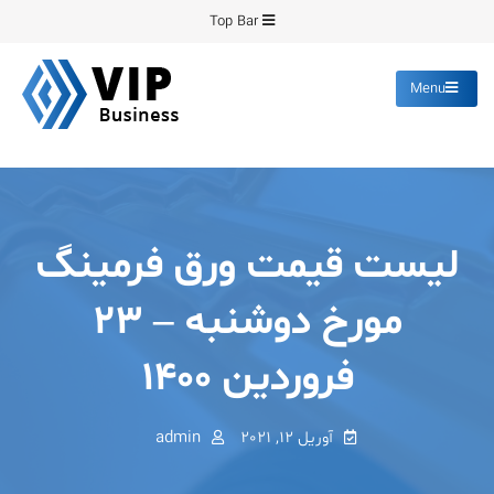
Ski
Top Bar
t
conten
Menu
پیشرو فرمینگ
انواع ورق های رنگی روغنی
گالوانیزه پانچ برش
لیست قیمت ورق فرمینگ
مورخ دوشنبه – ۲۳
فروردین ۱۴۰۰
آوریل 12, 2021
admin