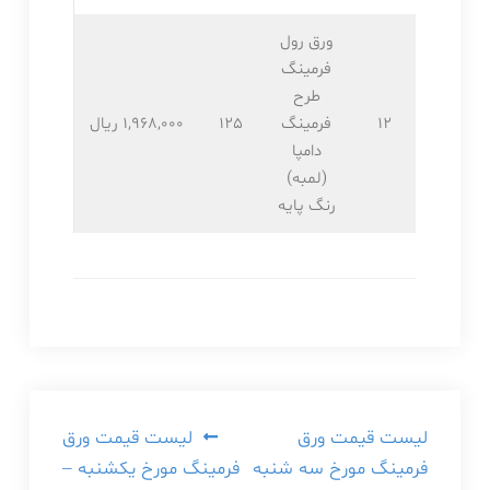
ورق رول
فرمینگ
طرح
12
فرمینگ
125
1,968,۰۰۰ ریال
دامپا
(لمبه)
رنگ پایه
راهبری
لیست قیمت ورق
لیست قیمت ورق
فرمینگ مورخ سه شنبه
فرمینگ مورخ یکشنبه –
نوشته