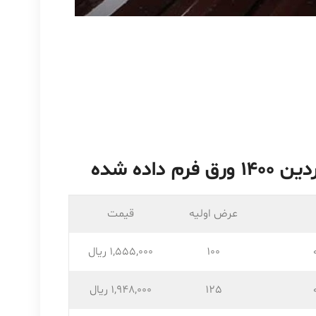
عرض اولیه
قیمت
100
1,555,۰۰۰ ریال
125
1,948,۰۰۰ ریال