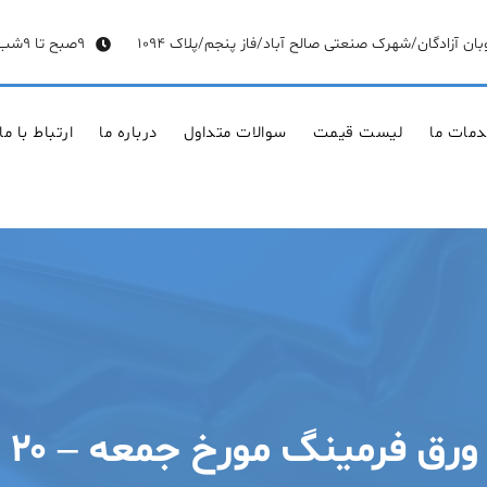
وبان آزادگان/شهرک صنعتی صالح آباد/فاز پنجم/پلاک 1094
9صبح تا 9شب
مات ما
لیست قیمت
سوالات متداول
درباره ما
ارتباط با ما
مینگ مورخ جمعه – ۲۰ فروردین ۱۴۰۰