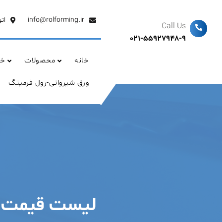
Ski
t
info@rolforming.ir
ات
Call Us
conten
021-55927948-9
خانه
محصولات
خد
ورق شیروانی-رول فرمینگ
لیست قیمت ورق فر