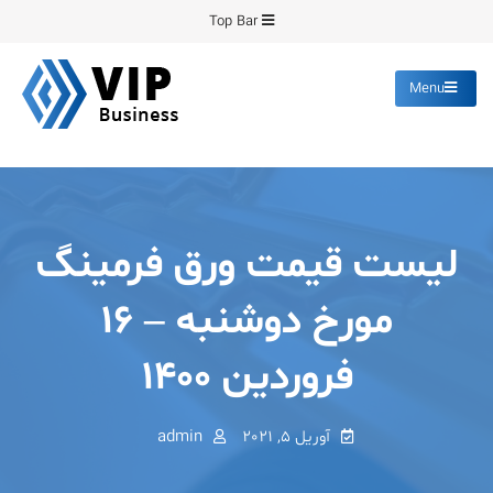
Ski
Top Bar
t
conten
Menu
پیشرو فرمینگ
انواع ورق های رنگی روغنی
گالوانیزه پانچ برش
لیست قیمت ورق فرمینگ
مورخ دوشنبه – ۱۶
فروردین ۱۴۰۰
آوریل 5, 2021
admin