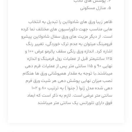
پوشش های کاذب
منازل مسکونی
ظاهر زیبا ورق های شادولاین را تبدیل به انتخاب
هابی مناسب جهت دکوراسیون های مختلف نما کرده
است. از دیگر مزیت های ورق سفال شادولاین پیشرو
فرومینگ میتوان به عدم ترک خوردگی، تغییر رنگ
اشاره کرد. اندازه ورق رنگی سقف پالرمو عرض 100 و
125 سانتیمتر قبل از عملیات رول فرمینگ و اندازه
نهایی 90 و 115 سانتی متر پس از عملیات فرم دهی
میباشند.با توجه به مقدار همپوشانی ورق ها هنگام
نصب میزان نهایی پوشش دهی هر شیت ورق فرم
دهی شده مدل ژنوا ( جنوا ) به ترتیب 80 و 102
سانتی متر عرضی است. لازم به ذکر است که ابعاد
فوق دارای تلورانس یک سانتی متر میباشند